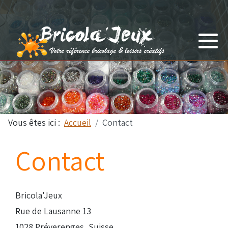
Tout-petits
Anniversaire
Enfants
Autres
Adultes
Vous êtes ici :
Accueil
Contact
Contact
Bricola'Jeux
Rue de Lausanne 13
1028 Préverenges, Suisse